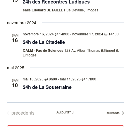
24h des Rencontres Ludiques
salle Edouard DETAiLLE
Rue Détaillé, limoges
novembre 2024
novembre 16, 2024 @ 14h00
-
novembre 17, 2024 @ 14h00
SAM
16
24h de La Citadelle
CALM - Fac de Sciences
123 Av. Albert Thomas Bâtiment B,
Limoges
mai 2025
mai 10, 2025 @ 8h00
-
mai 11, 2025 @ 17h00
SAM
10
24h de La Souterraine
Évènements
précédents
Aujourd'hui
Évènements
suivants