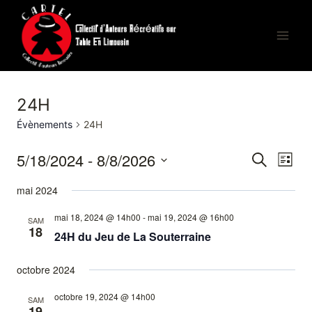
Aller
au
contenu
24H
Évènements
24H
5/18/2024
 - 
8/8/2026
Recherche
Navi
Recherche
Liste
Sélectionnez
de
mai 2024
et
une
vues
date.
mai 18, 2024 @ 14h00
-
mai 19, 2024 @ 16h00
navigatio
SAM
18
24H du Jeu de La Souterraine
Évèn
de
octobre 2024
vues
octobre 19, 2024 @ 14h00
SAM
Évènemen
19