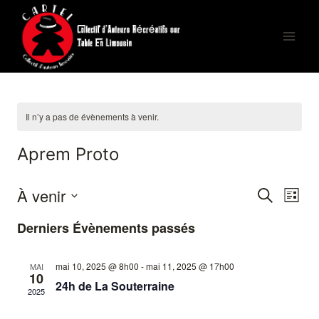
Aller
au
contenu
Il n’y a pas de évènements à venir.
Aprem Proto
À venir
Recherche
Navi
Recherche
Liste
Sélectionnez
de
Derniers Évènements passés
et
une
vues
date.
navigatio
mai 10, 2025 @ 8h00
-
mai 11, 2025 @ 17h00
MAI
Évèn
10
24h de La Souterraine
de
2025
vues