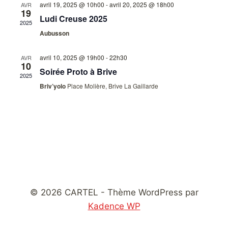
avril 19, 2025 @ 10h00
-
avril 20, 2025 @ 18h00
AVR
19
Ludi Creuse 2025
Évènemen
2025
Aubusson
avril 10, 2025 @ 19h00
-
22h30
AVR
10
Soirée Proto à Brive
2025
Briv’yolo
Place Molière, Brive La Gaillarde
© 2026 CARTEL - Thème WordPress par
Kadence WP