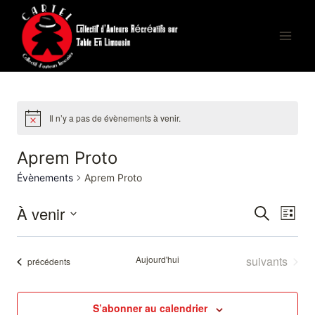
Aller
au
contenu
Il n’y a pas de évènements à venir.
Aprem Proto
Évènements
Aprem Proto
À venir
Recherche
Navi
Recherche
Liste
Sélectionnez
de
et
une
Évènements
Aujourd'hui
suivants
Évènements
précédents
vues
date.
navigatio
Évèn
de
S’abonner au calendrier