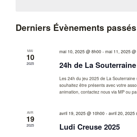
vues
mot-
date.
clé.
Évènements
Derniers Évènements passés
MAI
mai 10, 2025 @ 8h00
-
mai 11, 2025 @
10
24h de La Souterraine
2025
Les 24h du jeu 2025 de La Souterraine s
souhaitez être présents avec votre asso
animation, contactez nous via MP ou par
AVR
avril 19, 2025 @ 10h00
-
avril 20, 202
19
Ludi Creuse 2025
2025