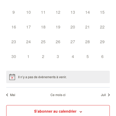
évènement,
évènement,
évènement,
évènement,
évènement,
évènement,
évèneme
vues
0
0
0
0
0
0
0
9
10
11
12
13
14
15
Évènemen
évènement,
évènement,
évènement,
évènement,
évènement,
évènement,
évèneme
0
0
0
0
0
0
0
16
17
18
19
20
21
22
évènement,
évènement,
évènement,
évènement,
évènement,
évènement,
évèneme
0
0
0
0
0
0
0
23
24
25
26
27
28
29
évènement,
évènement,
évènement,
évènement,
évènement,
évènement,
évèneme
0
0
0
0
0
0
0
30
1
2
3
4
5
6
évènement,
évènement,
évènement,
évènement,
évènement,
évènement,
évèneme
Il n’y a pas de évènements à venir.
Mai
Ce mois-ci
Juil
S’abonner au calendrier