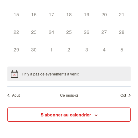
évènement,
évènement,
évènement,
évènement,
évènement,
évènement,
évèneme
vues
0
0
0
0
0
0
0
15
16
17
18
19
20
21
Évènemen
évènement,
évènement,
évènement,
évènement,
évènement,
évènement,
évèneme
0
0
0
0
0
0
0
22
23
24
25
26
27
28
évènement,
évènement,
évènement,
évènement,
évènement,
évènement,
évèneme
0
0
0
0
0
0
0
29
30
1
2
3
4
5
évènement,
évènement,
évènement,
évènement,
évènement,
évènement,
évèneme
Il n’y a pas de évènements à venir.
Août
Ce mois-ci
Oct
S’abonner au calendrier